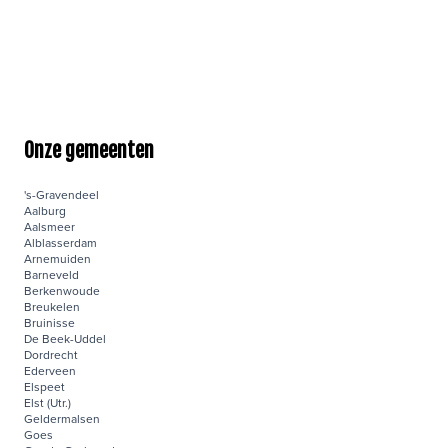
Onze gemeenten
's-Gravendeel
Aalburg
Aalsmeer
Alblasserdam
Arnemuiden
Barneveld
Berkenwoude
Breukelen
Bruinisse
De Beek-Uddel
Dordrecht
Ederveen
Elspeet
Elst (Utr.)
Geldermalsen
Goes