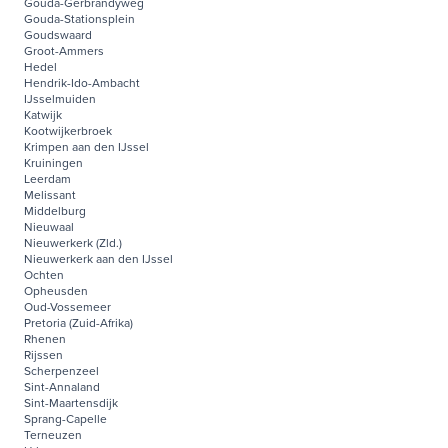
Gouda-Gerbrandyweg
Gouda-Stationsplein
Goudswaard
Groot-Ammers
Hedel
Hendrik-Ido-Ambacht
IJsselmuiden
Katwijk
Kootwijkerbroek
Krimpen aan den IJssel
Kruiningen
Leerdam
Melissant
Middelburg
Nieuwaal
Nieuwerkerk (Zld.)
Nieuwerkerk aan den IJssel
Ochten
Opheusden
Oud-Vossemeer
Pretoria (Zuid-Afrika)
Rhenen
Rijssen
Scherpenzeel
Sint-Annaland
Sint-Maartensdijk
Sprang-Capelle
Terneuzen