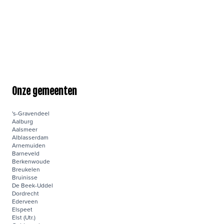
Onze gemeenten
's-Gravendeel
Aalburg
Aalsmeer
Alblasserdam
Arnemuiden
Barneveld
Berkenwoude
Breukelen
Bruinisse
De Beek-Uddel
Dordrecht
Ederveen
Elspeet
Elst (Utr.)