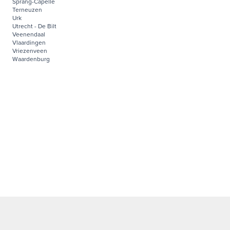
Sprang-Capelle
Terneuzen
Urk
Utrecht - De Bilt
Veenendaal
Vlaardingen
Vriezenveen
Waardenburg