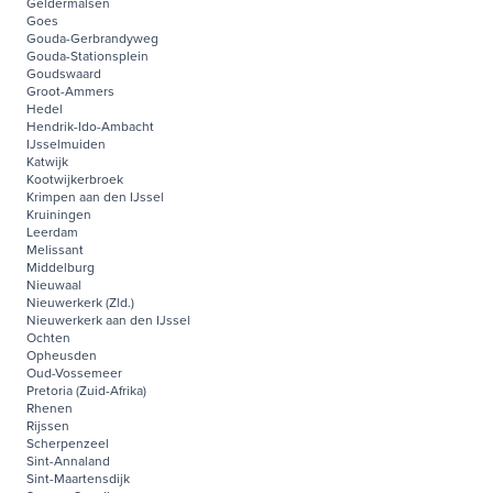
Geldermalsen
Goes
Gouda-Gerbrandyweg
Gouda-Stationsplein
Goudswaard
Groot-Ammers
Hedel
Hendrik-Ido-Ambacht
IJsselmuiden
Katwijk
Kootwijkerbroek
Krimpen aan den IJssel
Kruiningen
Leerdam
Melissant
Middelburg
Nieuwaal
Nieuwerkerk (Zld.)
Nieuwerkerk aan den IJssel
Ochten
Opheusden
Oud-Vossemeer
Pretoria (Zuid-Afrika)
Rhenen
Rijssen
Scherpenzeel
Sint-Annaland
Sint-Maartensdijk