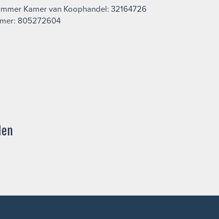
nummer Kamer van Koophandel: 32164726
mer: 805272604
den