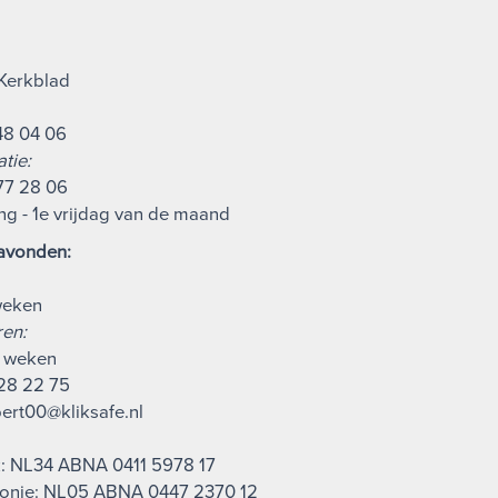
Kerkblad
-48 04 06
tie:
277 28 06
ng - 1e vrijdag van de maand
avonden:
 weken
ren:
6 weken
 28 22 75
bert00@kliksafe.nl
: NL34 ABNA 0411 5978 17
conie: NL05 ABNA 0447 2370 12