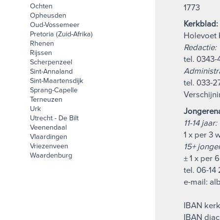
Ochten
1773
Opheusden
Kerkblad:
Oud-Vossemeer
Pretoria (Zuid-Afrika)
Holevoet 
Rhenen
Redactie:
Rijssen
tel. 0343
Scherpenzeel
Administra
Sint-Annaland
Sint-Maartensdijk
tel. 033-
Sprang-Capelle
Verschijni
Terneuzen
Urk
Jongeren
Utrecht - De Bilt
11-14 jaar:
Veenendaal
1 x per 3
Vlaardingen
15+ jonge
Vriezenveen
Waardenburg
± 1 x per 
tel. 06-14
e-mail: al
IBAN kerk
IBAN dia