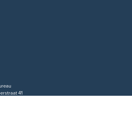
Bureau
erstraat 41
pheusden
2 70 60
gin.info