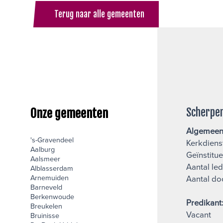
Terug naar alle gemeenten
Scherpe
Onze gemeenten
Algemeen
's-Gravendeel
Kerkdiens
Aalburg
Geïnstitue
Aalsmeer
Aantal led
Alblasserdam
Arnemuiden
Aantal do
Barneveld
Berkenwoude
Predikant
Breukelen
Vacant
Bruinisse