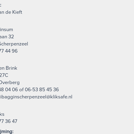
:
an de Kieft
Rinsum
aan 32
Scherpenzeel
77 44 96
en Brink
27C
Overberg
-48 04 06 of 06-53 85 45 36
cribagginscherpenzeel@kliksafe.nl
ks
77 36 47
jming: