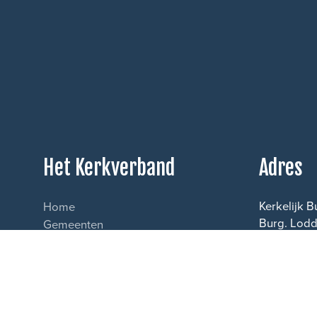
Het Kerkverband
Adres
Kerkelijk 
Home
Burg. Lodd
Gemeenten
4043 KL O
Predikanten
Tel.
0488-7
Beroepingswerk
Email
kb@g
Deputaatschappen
Classes & synode
Gastopvang