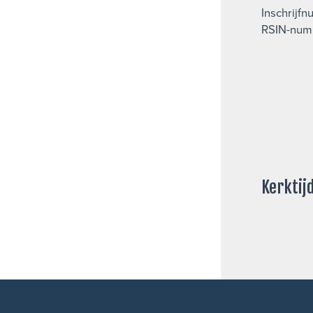
Inschrijf
RSIN-num
Kerktij