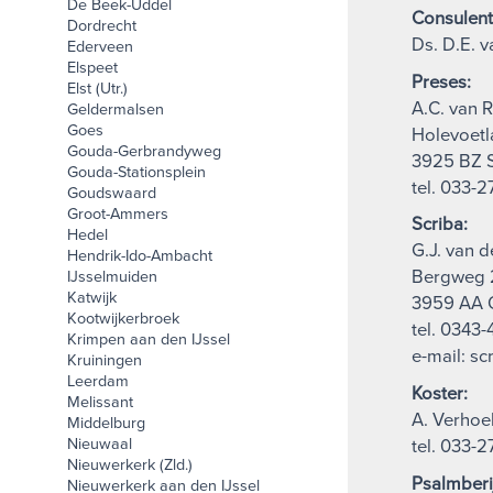
De Beek-Uddel
Consulent
Dordrecht
Ds. D.E. v
Ederveen
Elspeet
Preses:
Elst (Utr.)
A.C. van 
Geldermalsen
Goes
Holevoetl
Gouda-Gerbrandyweg
3925 BZ 
Gouda-Stationsplein
tel. 033-2
Goudswaard
Groot-Ammers
Scriba:
Hedel
G.J. van d
Hendrik-Ido-Ambacht
Bergweg 
IJsselmuiden
Katwijk
3959 AA 
Kootwijkerbroek
tel. 0343
Krimpen aan den IJssel
e-mail: s
Kruiningen
Leerdam
Koster:
Melissant
A. Verhoe
Middelburg
Nieuwaal
tel. 033-2
Nieuwerkerk (Zld.)
Psalmberi
Nieuwerkerk aan den IJssel